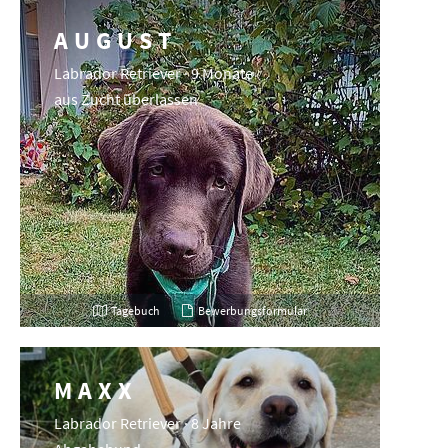
AUGUST
Labrador Retriever · 9 Monate
aus Zucht überlassen
Tagebuch
Bewerbungsformular
MAXX
Labrador Retriever · 8 Jahre