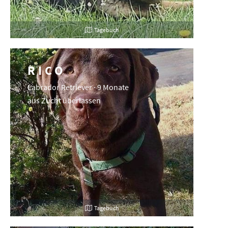
Tagebuch
RICO
Labrador Retriever · 9 Monate
aus Zucht überlassen
Tagebuch