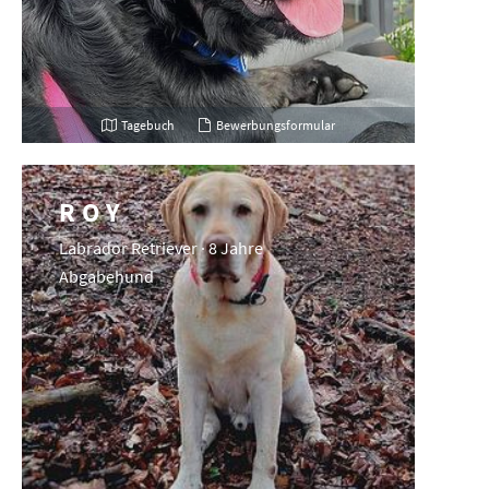
Tagebuch
Bewerbungsformular
ROY
Labrador Retriever · 8 Jahre
Abgabehund