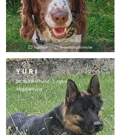
Tagebuch
Bewerbungsformular
YURI
Dt. Schäferhund · 2 Jahre
Abgabehund