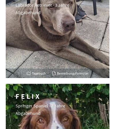
Labrador Retriever · 3 Jahre
Abgabehund
Tagebuch
Bewerbungsformular
FELIX
Springer Spaniel · 7 Jahre
Abgabehund