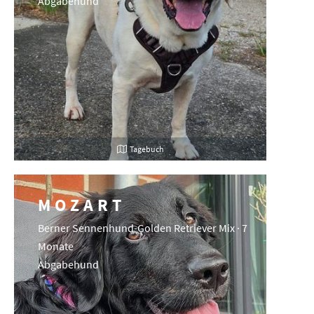
Abgabehund
Tagebuch
MOZART
Berner Sennenhund-Golden Retriever Mix · 7
Monate
Abgabehund