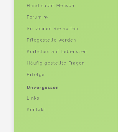
Hund sucht Mensch
Forum ≫
So können Sie helfen
Pflegestelle werden
Körbchen auf Lebenszeit
Häufig gestellte Fragen
Erfolge
Unvergessen
Links
Kontakt