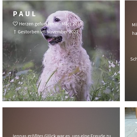
PAUL
Herzen gefunden im März 2019
Mi
† Gestorben im November 2022
ha
Sch
Jennas größtes Glück war es, uns eine Freude zu