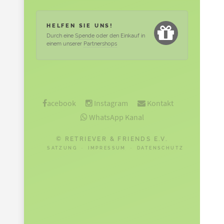
HELFEN SIE UNS!
Durch eine
Spende
oder den Einkauf in
einem unserer
Partnershops
acebook
Instagram
Kontakt
WhatsApp Kanal
© RETRIEVER & FRIENDS E.V.
SATZUNG
·
IMPRESSUM
·
DATENSCHUTZ