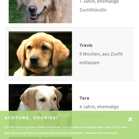
7 Jahre, ehemalige
Zuchthündin
Travis
9 Wochen, aus Zucht
entlassen
Tara
4 Jahre, ehemalige
Zuchthündin
×
ACHTUNG, COOKIES!
Mit der Nutzung dieser Website erklären Sie sich damit einverstanden, dass wir für den
Betrieb unserer Dienste notwendige Cookies verwenden.
Weitere Informationen