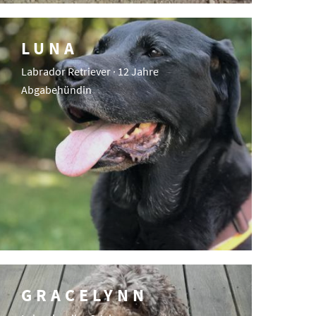
LUNA
Labrador Retriever · 12 Jahre
Abgabehündin
GRACELYNN