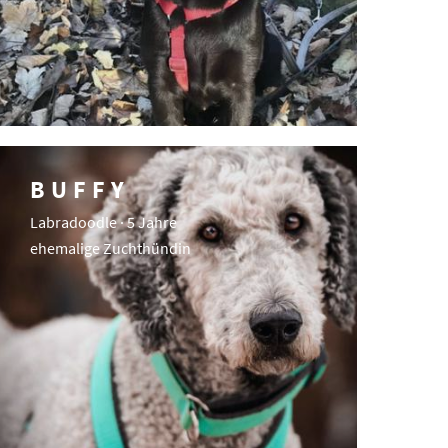
BUFFY
Labradoodle · 5 Jahre
ehemalige Zuchthündin