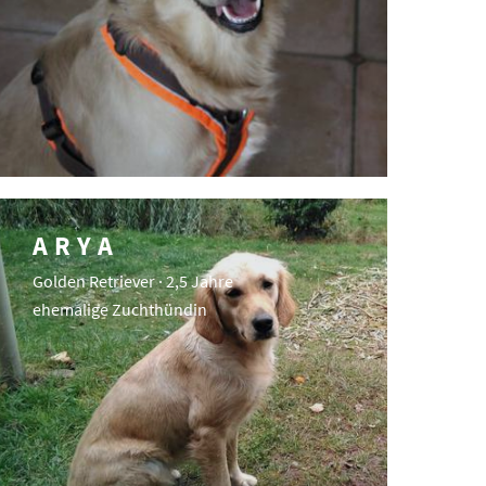
ARYA
Golden Retriever · 2,5 Jahre
ehemalige Zuchthündin