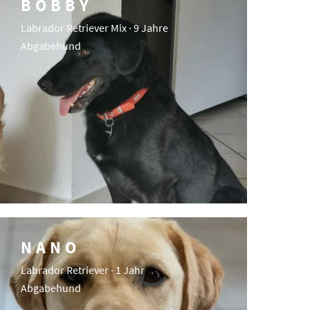
BOBBY
Labrador Retriever Mix · 9 Jahre
Abgabehund
NANO
Labrador Retriever · 1 Jahr
Abgabehund