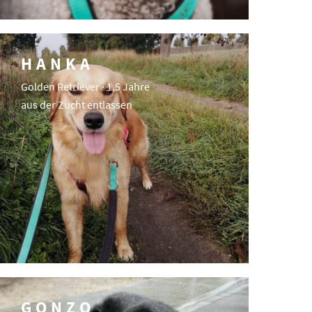
HANKA
Golden Retriever · 1,5 Jahre
aus der Zucht entlassen
GONZO