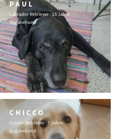
PAUL
Labrador Retriever · 13 Jahre
Abgabehund
CHICCO
Golden Retriever · 7 Jahre
Abgabehund