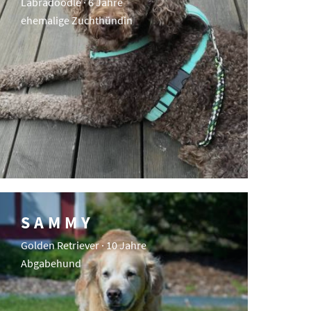
Labradoodle · 6 Jahre
ehemalige Zuchthündin
SAMMY
Golden Retriever · 10 Jahre
Abgabehund