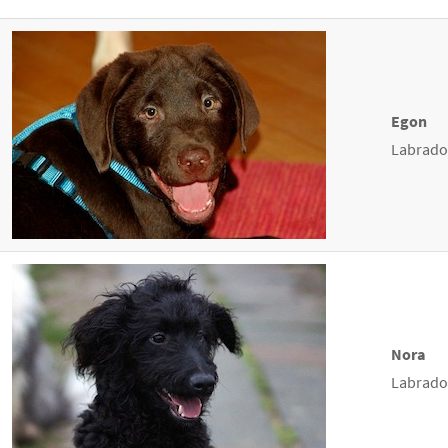
Egon
Labrador
Nora
Labradoo