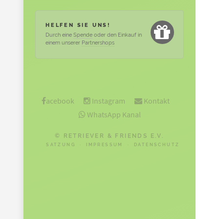
HELFEN SIE UNS!
Durch eine
Spende
oder den Einkauf in
einem unserer
Partnershops
acebook
Instagram
Kontakt
WhatsApp Kanal
© RETRIEVER & FRIENDS E.V.
SATZUNG
·
IMPRESSUM
·
DATENSCHUTZ