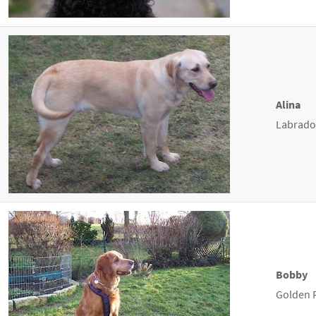
Alina
Labrador
Bobby
Golden R