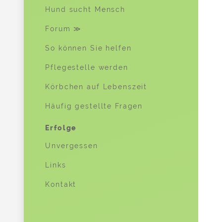
Hund sucht Mensch
Forum ≫
So können Sie helfen
Pflegestelle werden
Körbchen auf Lebenszeit
Häufig gestellte Fragen
Erfolge
Unvergessen
Links
Kontakt